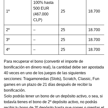
100% hasta
500 EUR
1º
25
18.700
(467.000
CLP)
2º
–
25
18.700
3º
–
25
18.700
4º
–
25
18.700
Para recuperar el bono (convertir el importe de
bonificación en dinero real), la cantidad debe ser apostada
40 veces en uno de los juegos de las siguientes
secciones: Tragamonedas (Slots), Scratch, Classic, Fun
games en un plazo de 21 días después de recibir la
bonificación.
Solo podrás tener un bono de un depósito activo, o sea, si
todavía tienes el bono de 2º depósito activo, no podrás
recibir tu bono de 3º depósito hasta que ganes o pierdas el