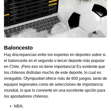
Baloncesto
Hay discrepancias entre los expertos en deportes sobre si
el baloncesto es el segundo o tercer deporte más popular
en Chile. ¡Pero eso no tiene importancia! Es evidente que
los chilenos disfrutan mucho de este deporte, lo cual es
innegable. Olympusbet ofrece más de 600 juegos, tanto de
equipos regionales como de selecciones de importancia
mundial, lo que lo convierte en una excelente opción para
los apostadores chilenos.
NBA;