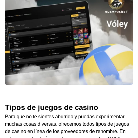
Tipos de juegos de casino
Para que no te sientes aburrido y puedas experimentar
muchas cosas diversas, ofrecemos todos tipos de juegos
de casino en línea de los proveedores de renombre. En