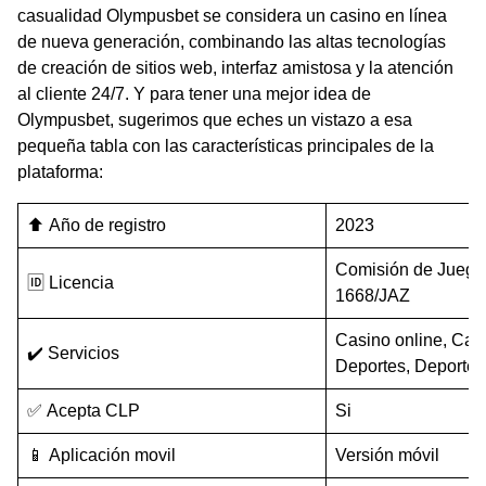
casualidad Olympusbet se considera un casino en línea
de nueva generación, combinando las altas tecnologías
de creación de sitios web, interfaz amistosa y la atención
al cliente 24/7. Y para tener una mejor idea de
Olympusbet, sugerimos que eches un vistazo a esa
Bono de casino: 4-IN-1 WELCOME
pequeña tabla con las características principales de la
CASINO PACKAGE UP TO 500€ + 100
plataforma:
FREE SPINS
Bono de deportes: 100% UP TO €100
⬆️ Año de registro
2023
WELCOME BONUS!
Comisión de Juego
🆔 Licencia
1668/JAZ
Casino online, Cas
✔️ Servicios
Fútbol
Deportes, Deportes 
Baloncesto
✅ Acepta CLP
Si
Vóley
📱 Aplicación movil
Versión móvil