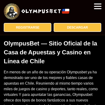
Registro
Bonos
REGISTRARSE
DESCARGAR
Depósito y retiro
OlympusBet — Sitio Oficial de la
Contactos
Casa de Apuestas y Casino en
Atención al cliente
Línea de Chile
Quiénes somos
En menos de un año de su operación Olympusbet ya ha
demostrado ser uno de los mejores y fiables casas de
apuestas en Chile. Reuniendo al mismo tiempo varios
miles de juegos de casino y deportes, tanto reales, como
virtuales Y para apuntalar las ganancias, Olympusbet
ofrece dos tipos de bonos fantásticos a sus nuevos