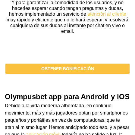
Y para garantizar la comodidad de los usuarios, y no
hacerles esperar cuando tengan preguntas y dudas,
hemos implementado un servicio de
atención al cliente
muy rápido y eficiente que no le hará esperar, y resolverá
cualquiera de sus dudas al instante por chat en vivo o
email.
OBTENER BONIFICACIÓN
Olympusbet app para Android y iOS
Debido a la vida moderna alborotada, en continuo
movimiento, más y más jugadores optan por smartphones
pequeños y portátiles en vez de computadoras, que te
atan al mismo lugar. Hemos anticipado todo eso, y a pesar
de que la
aplicación móvil
todavía no ha salido a luz, la