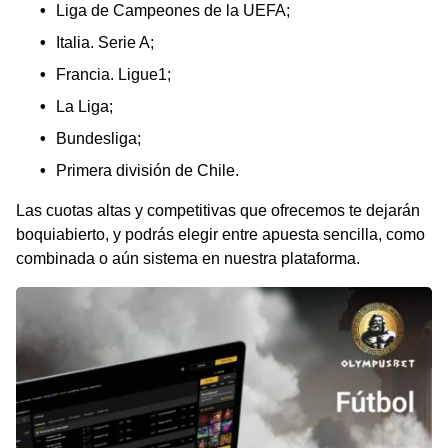
Liga de Campeones de la UEFA;
Italia. Serie A;
Francia. Ligue1;
La Liga;
Bundesliga;
Primera división de Chile.
Las cuotas altas y competitivas que ofrecemos te dejarán
boquiabierto, y podrás elegir entre apuesta sencilla, como
combinada o aún sistema en nuestra plataforma.