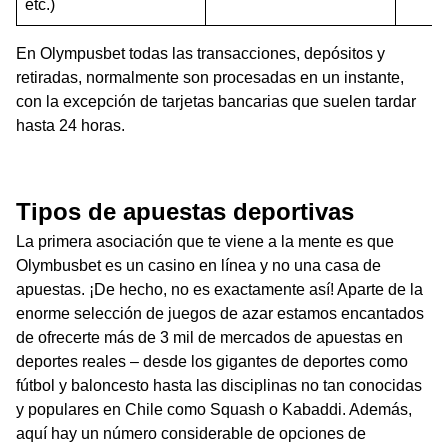
etc.)
En Olympusbet todas las transacciones, depósitos y
retiradas, normalmente son procesadas en un instante,
con la excepción de tarjetas bancarias que suelen tardar
hasta 24 horas.
Tipos de apuestas deportivas
La primera asociación que te viene a la mente es que
Olymbusbet es un casino en línea y no una casa de
apuestas. ¡De hecho, no es exactamente así! Aparte de la
enorme selección de juegos de azar estamos encantados
de ofrecerte más de 3 mil de mercados de apuestas en
deportes reales – desde los gigantes de deportes como
fútbol y baloncesto hasta las disciplinas no tan conocidas
y populares en Chile como Squash o Kabaddi. Además,
aquí hay un número considerable de opciones de