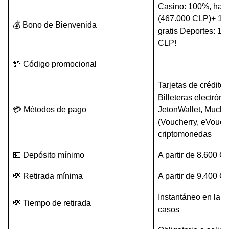
Casino: 100%, has
Aviator
(467.000 CLP)+ 100
💰 Bono de Bienvenida
Tragamonedas
gratis Deportes: 1
CLP!
Jackpots
Juegos de mesa
💯 Código promocional
Tarjetas de crédito 
Billeteras electróni
💳 Métodos de pago
JetonWallet, Muchbe
(Voucherry, eVouch
criptomonedas
💵 Depósito mínimo
A partir de 8.600 C
💸 Retirada mínima
A partir de 9.400 C
Instantáneo en la m
💸 Tiempo de retirada
casos